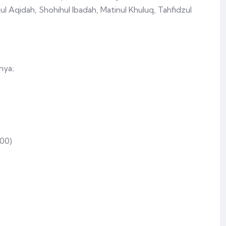
l Aqidah, Shohihul Ibadah, Matinul Khuluq, Tahfidzul
nya;
,00)