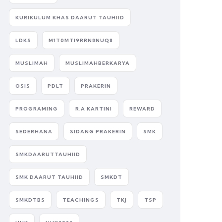
KURIKULUM KHAS DAARUT TAUHIID
LDKS
M1T0MTI9RRN8NUQ8
MUSLIMAH
MUSLIMAHBERKARYA
OSIS
PDLT
PRAKERIN
PROGRAMING
R.A KARTINI
REWARD
SEDERHANA
SIDANG PRAKERIN
SMK
SMKDAARUTTAUHIID
SMK DAARUT TAUHIID
SMKDT
SMKDTBS
TEACHINGS
TKJ
TSP