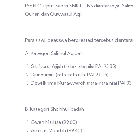
Profil Output Santri SMK DTBS diantaranya; Salimu
Qur’an dan Quwwatul Aqli.
Para siswi beasiswa berprestasi tersebut diantara
A. Kategori Salimul Aqidah
Siti Nurul Ajijah (rata-rata nilai PAI 93,35)
Djunnuraini (rata-rata nilai PAI 93,05)
Dewi Ikrima Munawwaroh (rata-rata nilai PAI 93
B. Kategori Shohihul Ibadah
Gwen Maritsa (99,60)
Aminah Mufidah (99,45)