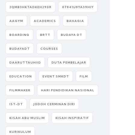
2QMB3HKTADKEH290R
07841U8YA39HIY
AAGYM
ACADEMICS
BAHAGIA
BOARDING
BRTT
BUDAYA DT
BUDAYADT
COURSES
DAARUTTAUHIID
DUTA PEMBELAJAR
EDUCATION
EVENT SMKDT
FILM
FILMMAKER
HARI PENDIDIKAN NASIONAL
IST-DT
JODOH CERMINAN DIRI
KISAH ABU MUSLIM
KISAH INSPIRATIF
KURIKULUM