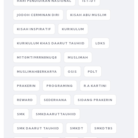
HARI PENDIDIKAN NASIONAL
IST-DT
JODOH CERMINAN DIRI
KISAH ABU MUSLIM
KISAH INSPIRATIF
KURIKULUM
KURIKULUM KHAS DAARUT TAUHIID
LDKS
M1T0MTI9RRN8NUQ8
MUSLIMAH
MUSLIMAHBERKARYA
OSIS
PDLT
PRAKERIN
PROGRAMING
R.A KARTINI
REWARD
SEDERHANA
SIDANG PRAKERIN
SMK
SMKDAARUTTAUHIID
SMK DAARUT TAUHIID
SMKDT
SMKDTBS