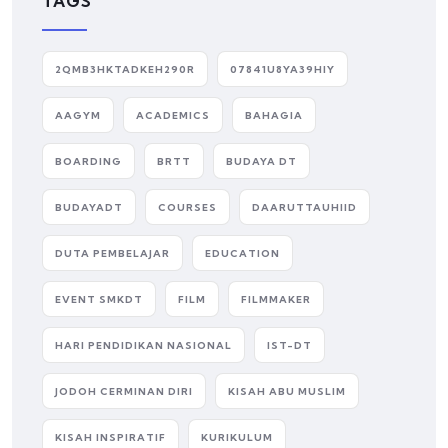
TAGS
2QMB3HKTADKEH290R
07841U8YA39HIY
AAGYM
ACADEMICS
BAHAGIA
BOARDING
BRTT
BUDAYA DT
BUDAYADT
COURSES
DAARUTTAUHIID
DUTA PEMBELAJAR
EDUCATION
EVENT SMKDT
FILM
FILMMAKER
HARI PENDIDIKAN NASIONAL
IST-DT
JODOH CERMINAN DIRI
KISAH ABU MUSLIM
KISAH INSPIRATIF
KURIKULUM